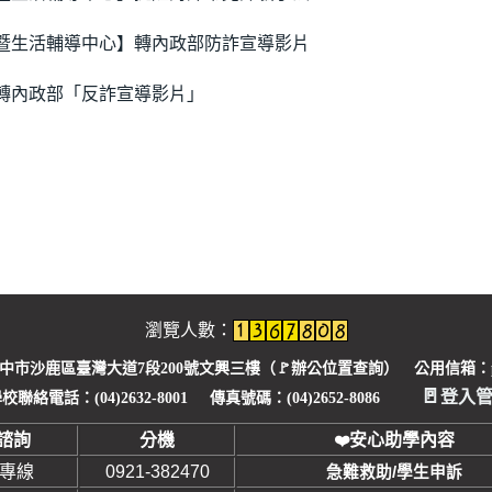
暨生活輔導中心】轉內政部防詐宣導影片
轉內政部「反詐宣導影片」
瀏覽人數：
臺中市沙鹿區臺灣大道7段200號文興三樓（🚩
辦公位置查詢
） 公用信箱：pu1
🚪
登入
校聯絡電話：(04)2632-8001 傳真號碼：(04)2652-8086
諮詢
分機
安心助學內容
❤
安專線
0921-382470
急難救助/學生申訴