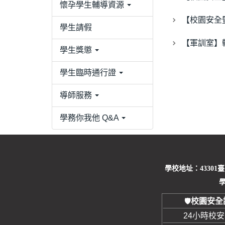
懷孕學生輔導資源
【校園安全
學生請假
【軍訓室】
學生獎懲
學生臨時通行證
導師服務
學務你我他 Q&A
學校地址：43301
學
校園安全
🛡️
24小時校