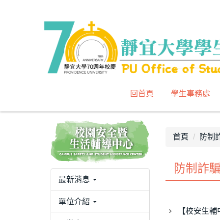
跳
到
主
要
內
容
區
回首頁
學生事務處
首頁
防制
防制詐
最新消息
單位介紹
【校安生輔