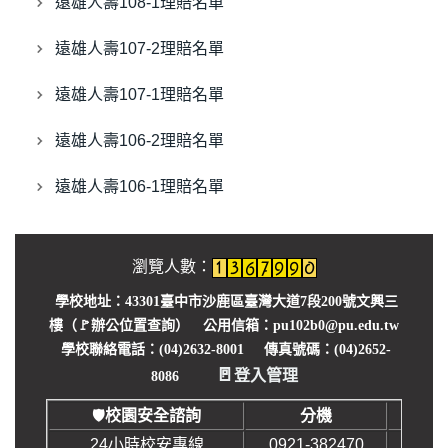
就學貸款
遠雄人壽108-1理賠名單
學生申訴服務
遠雄人壽107-2理賠名單
懷孕學生輔導資源
遠雄人壽107-1理賠名單
學生請假
遠雄人壽106-2理賠名單
學生獎懲
遠雄人壽106-1理賠名單
學生臨時通行證
瀏覽人數：
導師服務
學校地址：43301臺中市沙鹿區臺灣大道7段200號文興三
學務你我他 Q&A
樓（🚩
辦公位置查詢
） 公用信箱：pu102b0@pu.edu.tw
學校聯絡電話：(04)2632-8001 傳真號碼：(04)2652-
🚪
登入管理
8086
校園安全諮詢
分機
🛡️
24小時校安專線
0921-382470