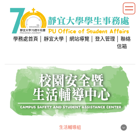
跳
到
主
要
內
學務處首頁
│
靜宜大學
│
網站導覽
│
登入管理
│
聯絡
容
信箱
區
生活輔導組