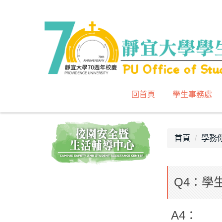
跳
到
主
要
內
容
區
回首頁
學生事務處
首頁
學務你
Q4：學
A4：