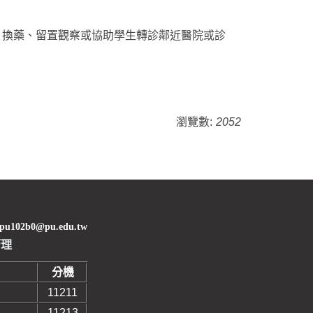
、換藥、留置觀察或協助學生轉診鄰近醫院或診
瀏覽數:
2052
02b0@pu.edu.tw
管理
分機
11211
11213