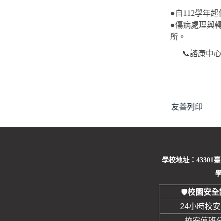
●
自
112
學年起
●傷病處理與
所。
📞諮康中心-
友善列印
學校地址：43301
學
校園安全
🛡️
24小時校
校安值班