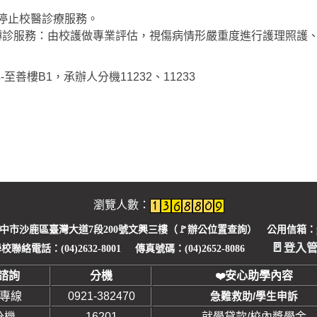
停止校醫診療服務。
轉診服務：由校護做專業評估，視傷病情形嚴重度進行護理照護
至善樓B1，承辦人分機11232、11233
瀏覽人數：
臺中市沙鹿區臺灣大道7段200號文興三樓（🚩
辦公位置查詢
） 公用信箱：pu1
🚪
登入
校聯絡電話：(04)2632-8001 傳真號碼：(04)2652-8086
諮詢
分機
安心助學內容
❤
安專線
0921-382470
急難救助/學生申訴
分機
16201
就學貸款/校內獎學金